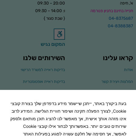
א', חיפה
20:00 – 09:30
חנייה בחינם בחניון פנורמה
ו: 14:00 – 09:30
04-8375687
{ שבת סגור }
04-8388387
המקום נגיש
קראו עלינו
השירותים שלנו
אודות
בדיקות ראייה למשרד הרישוי
המלצות ויצירת קשר
בדיקות ראייה אופטומטריות
הכרחי
הקולקציות שלנו
משקפי ראייה
קובצי
Cookie אלו
אינם
בעת ביקורך באתר, ייתכן שיישמר מידע בדפדפן שלך בצורת קובצי
קולקציית THEO
משקפי שמש
אופציונליים.
Cookie, לצורך הפעלה תקינה ושיפור חוויית הגלישה. המידע לרוב
הם נדרשים
קולקציית LINDBERG
משקפי שמש מולטיפוקליים
להפעלת
אינו מזהה אותך אישית, אך מאפשר לנו להציג תוכן מותאם ולספק
האתר.
שירותים טובים יותר. באפשרותך לבחור אילו קובצי Cookie
קולקציית ANN& VALENTIN
משקפיים מולטיפוקליים
לאפשר, אך חסימה של חלקם עשויה לפגוע בפעילות האתר