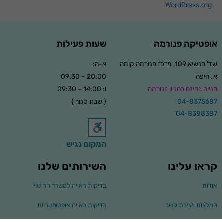
WordPress.org
אופטיקה פנורמה
שעות פעילות
שד' הנשיא 109, מרכז פנורמה קומה
א-ה:
א', חיפה
20:00 – 09:30
חנייה בחינם בחניון פנורמה
ו: 14:00 – 09:30
04-8375687
{ שבת סגור }
04-8388387
המקום נגיש
קראו עלינו
השירותים שלנו
אודות
בדיקות ראייה למשרד הרישוי
המלצות ויצירת קשר
בדיקות ראייה אופטומטריות