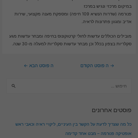
במיקום מרכזי ונגיש במרכז
פנורמה (שדרות הנשיא 109 חיפה) ומספקת מענה מקצועי, שירות
חוויית
משתמש
אדיב ומגוון פתרונות לראיה.
כדי שהאתר
שלנו יעבוד
בצורה
מובילים הכוללים עדשות לחולי קרטוקונוס בחיפה ומבחר עדשות מגע
מיטבית
סקלריות בצפון בכלל וכן מבחר עדשות סקלריות למעלה מ-30 שנה.
במהלך
ביקורך. אם
תסרב/י
לקובצי
Cookie
→
ה פוסט הקודם
ה פוסט הבא
←
אלו, חלק
מהפונקציות
באתר
עשויות
להיעלם.
שיווקי
פוסטים אחרונים
על ידי
שיתוף
תחומי
כל מה שצריך לדעת על הקשר בין העיניים, ליקויי ראיה וכאבי ראש
העניין
וההתנהגות
אופטיקה פנורמה – מבט אחד קדימה
שלך בעת