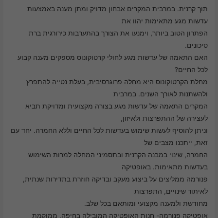
תוך קרנית. במרבית המקרים אבחון מדויק ומתן מענה באמצעות
עדשות מגע מתאימות יהוו את
הפתרון הטוב ביותר, וימנעו את הצורך בהתערבות כירורגית ברת
סיכונים.
האם התאמה של עדשות מגע לחולי קרטוקונוס מספקים מענה קבוע
הכרחי
לכל החיים?
קובצי
מחלת הקרטוקונוס היא מחלה פרוגרסיבית, בעלת נטייה להתפרץ
Cookie אלו
אינם
ולהשתנות לאורך השנים. במרבית
אופציונליים.
המקרים התאמה של עדשות מגע בצורה מקצועית ומדויקת תביא
הם נדרשים
להפעלת
לעצירה של ההתפרצות ולאיזון,
האתר.
וניתן להוסיף לעשות שימוש בעדשות לכל החיים וללא החמרה. יחד עם
זאת, ייתכנו מצבים של
סטטיסטיקות
החמרה, שינוי במבנה הקרנית ובתסמיני המחלה למרות השימוש
כדי שנוכל
בעדשות מתאימות. באופטיקה
לשפר את
תפקוד האתר
פנורמה ממליצים על ביצוע מעקב ובדיקה חוזרת בתדירות שנתית,
ומבנהו,
לאיתור שינויים, התפרצות
בהתבסס על
אופן השימוש
מחודשת ולמענה מקצועי ומותאם בכל שלב.
באתר.
אופטיקה פנורמה- חנות האופטיקה המובילה בחיפה, ממוקמת