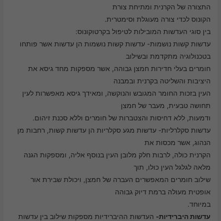
התצורה של הקרנית ומתיחת צורת
הקונוס לכדי צורה מעוגלת וסימטרית.
בין סוגי העדשות המובילות לטיפול בקרטוקונוס:
עדשות קשות נושמות- עדשות קשות נושמות הן עדשות אשר פותחו
בטכנולוגיה מתקדמת ובשילוב
חומרים בעלי חדירות חמצן גבוהה, אשר מספקות מחד גיסא את
היציבות והשליטה בקרנית ובמבנה
העין בזכות החומר המגובש והנוקשה, ומאידך גיסא מאפשרות לעין
תחושה טבעית, מעבר של חמצן
ודמעות, ללא דחיסות והצטברות של חומרים וללא סכנת זיהום.
עדשות סקלרליות- עדשות מגע סקלריות הן עדשות קשות, רחבות מן
הנהוג, אשר מכסות את
הקרנית כולה, לרבות חלק מלובן העין בנוסף אליה, ומספקות הגנה
מלאה לגלגל העין כולו, תוך
שילוב חומרים המאפשרים העברה של חמצן, ויכולת שבירת אור
אופטית מעולה ברמת דיוק גבוהה
במיוחד.
עדשות היברידיות-
העדשות ההיברידיות מספקות שילוב בין עדשות