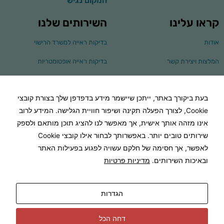
המקום נגיש
ומבנהו,
בהתבסס על
קראו עלינו
השירותים שלנו
אופן השימוש
באתר.
אודות
בדיקות ראייה למשרד הרישוי
המלצות ויצירת קשר
בדיקות ראייה אופטומטריות
חוויית
משתמש
כדי שהאתר
הקולקציות שלנו
משקפי ראייה
שלנו יעבוד
בצורה
בעת ביקורך באתר, ייתכן שיישמר מידע בדפדפן שלך בצורת קובצי
קולקציית THEO
משקפי שמש
מיטבית
Cookie, לצורך הפעלה תקינה ושיפור חוויית הגלישה. המידע לרוב
במהלך
ביקורך. אם
קולקציית LINDBERG
משקפי שמש מולטיפוקליים
אינו מזהה אותך אישית, אך מאפשר לנו להציג תוכן מותאם ולספק
תסרב/י
לקובצי
שירותים טובים יותר. באפשרותך לבחור אילו קובצי Cookie
קולקציית ANN& VALENTIN
משקפיים מולטיפוקליים
Cookie
לאפשר, אך חסימה של חלקם עשויה לפגוע בפעילות האתר
אלו, חלק
עדשות מולטיפוקל
מהפונקציות
ובאיכות השירותים.
מדיניות פרטיות
באתר
עשויות
להיעלם.
אופטיקה פנורמה
הגדרות
שיווקי
דחה הכל
על ידי