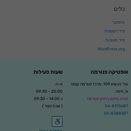
כלים
התחבר
פיד רשומות
פיד תגובות
WordPress.org
הכרחי
קובצי
אופטיקה פנורמה
שעות פעילות
Cookie אלו
אינם
אופציונליים.
שד' הנשיא 109, מרכז פנורמה קומה
א-ה:
הם נדרשים
א', חיפה
20:00 – 09:30
להפעלת
האתר.
חנייה בחינם בחניון פנורמה
ו: 14:00 – 09:30
04-8375687
{ שבת סגור }
04-8388387
סטטיסטיקות
כדי שנוכל
לשפר את
תפקוד האתר